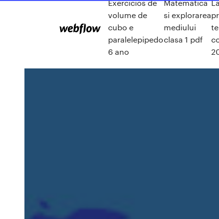
Exercicios de
Matematica
L
volume de
si explorarea
pr
cubo e
mediului
t
paralelepipedo
clasa 1 pdf
c
6 ano
2