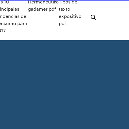
as 10
Hermeneutika
Tipos de
incipales
gadamer pdf
texto
endencias de
expositivo
onsumo para
pdf
017